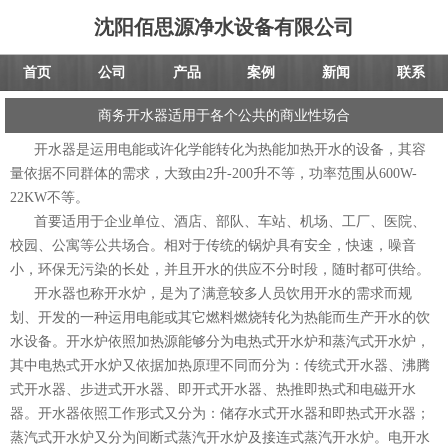
沈阳佰思源净水设备有限公司
首页
公司
产品
案例
新闻
联系
商务开水器适用于各个公共的商业性场合
开水器是运用电能或许化学能转化为热能加热开水的设备，其容
量依据不同群体的需求，大致由2升-200升不等，功率范围从600W-
22KW不等。
首要适用于企业单位、酒店、部队、车站、机场、工厂、医院、
校园、公寓等公共场合。相对于传统的锅炉具有安全，快速，噪音
小，环保无污染的长处，并且开水的供应不分时段，随时都可供给。
开水器也称开水炉，是为了满意较多人员饮用开水的需求而规
划、开发的一种运用电能或其它燃料燃烧转化为热能而生产开水的饮
水设备。开水炉依照加热源能够分为电热式开水炉和蒸汽式开水炉，
其中电热式开水炉又依据加热原理不同而分为：传统式开水器、沸腾
式开水器、步进式开水器、即开式开水器、热推即热式和电磁开水
器。开水器依照工作形式又分为：储存水式开水器和即热式开水器；
蒸汽式开水炉又分为间断式蒸汽开水炉及接连式蒸汽开水炉。电开水